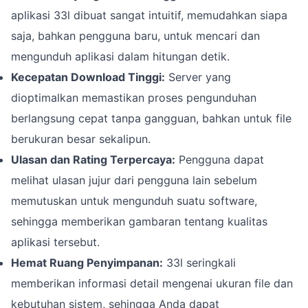
aplikasi 33l dibuat sangat intuitif, memudahkan siapa
saja, bahkan pengguna baru, untuk mencari dan
mengunduh aplikasi dalam hitungan detik.
Kecepatan Download Tinggi:
Server yang
dioptimalkan memastikan proses pengunduhan
berlangsung cepat tanpa gangguan, bahkan untuk file
berukuran besar sekalipun.
Ulasan dan Rating Terpercaya:
Pengguna dapat
melihat ulasan jujur dari pengguna lain sebelum
memutuskan untuk mengunduh suatu software,
sehingga memberikan gambaran tentang kualitas
aplikasi tersebut.
Hemat Ruang Penyimpanan:
33l seringkali
memberikan informasi detail mengenai ukuran file dan
kebutuhan sistem, sehingga Anda dapat