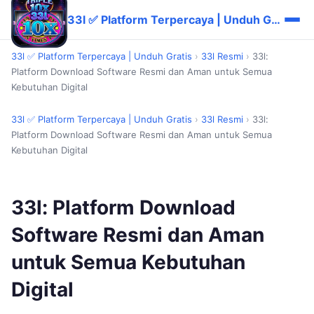
33l ✅ Platform Terpercaya | Unduh Gratis
33l ✅ Platform Terpercaya | Unduh Gratis
›
33l Resmi
›
33l:
Platform Download Software Resmi dan Aman untuk Semua
Kebutuhan Digital
33l ✅ Platform Terpercaya | Unduh Gratis
›
33l Resmi
›
33l:
Platform Download Software Resmi dan Aman untuk Semua
Kebutuhan Digital
33l: Platform Download
Software Resmi dan Aman
untuk Semua Kebutuhan
Digital