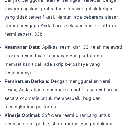
Banyak pengguna internet seringkali terjebak dengan
tawaran aplikasi gratis dari situs web pihak ketiga
yang tidak terverifikasi. Namun, ada beberapa alasan
utama mengapa Anda harus selalu memilih platform
resmi seperti 33l:
Keamanan Data:
Aplikasi resmi dari 33l telah melewati
proses pemindaian keamanan yang ketat untuk
memastikan tidak ada skrip berbahaya yang
tersembunyi.
Pembaruan Berkala:
Dengan menggunakan versi
resmi, Anda akan mendapatkan notifikasi pembaruan
secara otomatis untuk memperbaiki bug dan
meningkatkan performa.
Kinerja Optimal:
Software resmi dirancang untuk
berjalan stabil pada sistem operasi yang didukung,