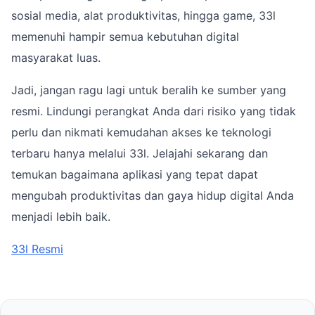
sosial media, alat produktivitas, hingga game, 33l
memenuhi hampir semua kebutuhan digital
masyarakat luas.
Jadi, jangan ragu lagi untuk beralih ke sumber yang
resmi. Lindungi perangkat Anda dari risiko yang tidak
perlu dan nikmati kemudahan akses ke teknologi
terbaru hanya melalui 33l. Jelajahi sekarang dan
temukan bagaimana aplikasi yang tepat dapat
mengubah produktivitas dan gaya hidup digital Anda
menjadi lebih baik.
33l Resmi